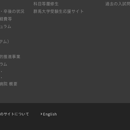
科目等履修生
過去の入試
・卒後の状況
群馬大学受験生応援サイト
経費等
ュラム
テム）
的推進事業
ラム
・
・
病院 概要
このサイトについて
English