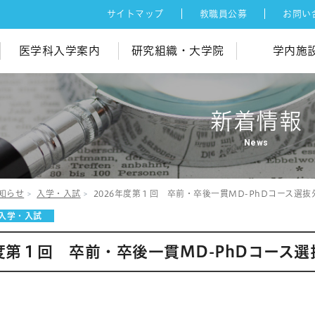
サイトマップ
教職員公募
お問い
医学科入学案内
研究組織・大学院
学内施
新着情報
News
知らせ
入学・入試
2026年度第１回 卒前・卒後一貫MD-PhDコース選
入学・入試
年度第１回 卒前・卒後一貫MD-PhDコース
位