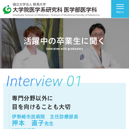
Menu
活躍中の卒業生に聞く
Interview with graduates
Interview 01
専門分野以外に
目を向けることも大切
伊勢崎市民病院 主任診療部長
押本 直子
先生