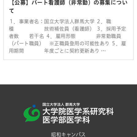
【公募】パート看護師（非常勤）の募集につい
て
１．事業者名：国立大学法人群馬大学 ２．職
種 技術補佐員（看護師） ３．採用予定
者数 若干名 ４．雇用形態 非常勤職員
（パート職員） ※正職員登用の可能性あり ５．雇
用期間 年度ごとに契約更新あり …
昭和キャンパス