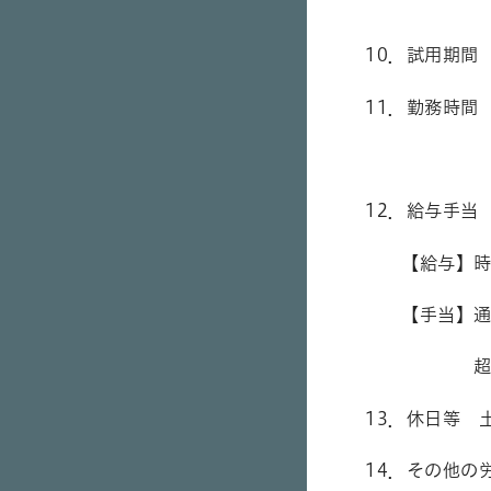
最長雇用
10．試用期間
11．勤務時間
１日６
12．給与手当
【給与】時
【手当】通勤
超過勤務手
13．休日等 
14．その他の