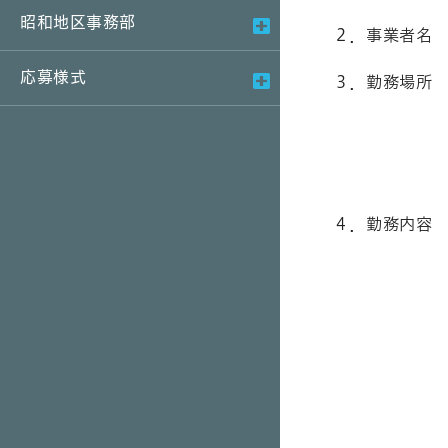
昭和地区事務部
２．事業者名
応募様式
３．勤務場所
（変更の
４．勤務内容
実験動物（
（例：① 施
③ げっ歯
④ 実験者
げっ歯類
（変更