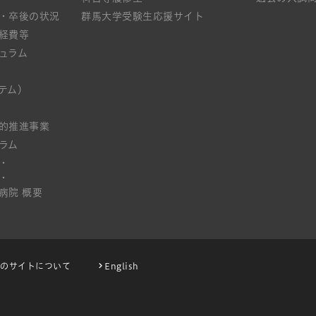
・卒後の状況
群馬大学受験生応援サイト
経費等
ュラム
テム）
的推進事業
ラム
・
・
病院 概要
このサイトについて
English