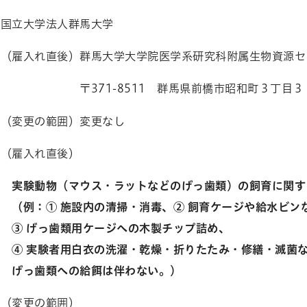
 国立大学法人群馬大学
 （雇入れ直後）群馬大学大学院医学系研究科附属生物資源セ
〒
371-8511
群馬県前橋市昭和町３丁目３
範囲）変更なし
 （雇入れ直後）
マウス・ラットなどのげっ歯類）の飼育に関する
設内の清掃・消毒、② 飼育ケージや給水ビンなど
類用ケージへの木製チップ詰め、
用白衣の洗濯・乾燥・折りたたみ・修繕・滅菌な
への給餌は伴わない。）
の範囲）