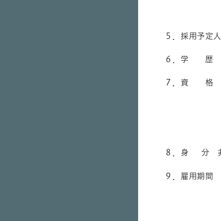
変更
５．採用予定
６．学 歴 
７．資 格 
・動物の毛
・自宅で現
８．身
分 
９．雇用期間
任期は年度