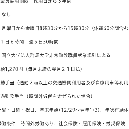
期限：採用日から５年間
 なし
 月曜日から金曜日
8
時
30
分から
15
時
30
分（休憩
60
分間含む
時間 週５日
30
時間
 国立大学法人群馬大学非常勤教職員就業規則による
給
1,270
円（毎月末締の翌月２１日払）
手当（通勤２㎞以上の交通機関利用者及び自家用車等利用
当（時間外労働を命ぜられた場合）
土曜・日曜・祝日、年末年始
(12/29
～翌年
1/3)
、年次有給休
労働条件 時間外労働あり、社会保険・雇用保険・労災保険