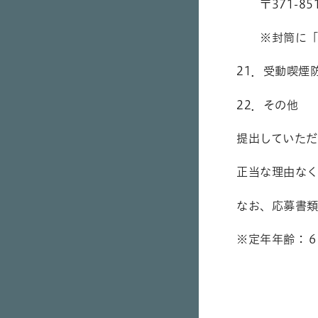
〒
371-85
※封筒に「生
21．受動喫煙
22．その他
提出していた
正当な理由な
なお、応募書
※定年年齢：